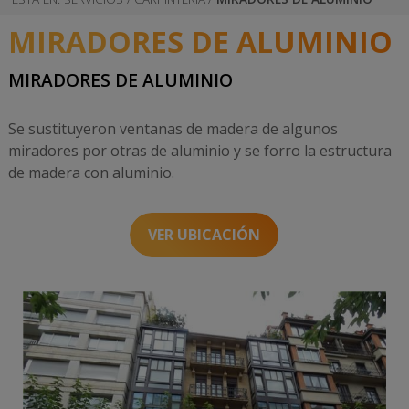
rampas de acceso
cubiertas planas y
Reparación de
terrazas
MIRADORES DE ALUMINIO
fachadas
enfoscadas
Sustitución
lucernarios
MIRADORES DE ALUMINIO
Reparación de
fachadas
Instalación
monocapa acrílico
aspiradores para
Se sustituyeron ventanas de madera de algunos
chimeneas
Reparación de
miradores por otras de aluminio y se forro la estructura
fachadas
Instalación líneas
de madera con aluminio.
monocapa
de vida
Cotegran
Instalación
Reparación
antipalomas en
VER UBICACIÓN
fachada de
paneles solares
hormigón
REFORMAS
FONTANERÍA
ESTRUCTURALES
TRABAJOS EN
FACHADAS SIN
ANDAMIO
REFORMA DE
ALBAÑILERÍA
CARPINTERÍA