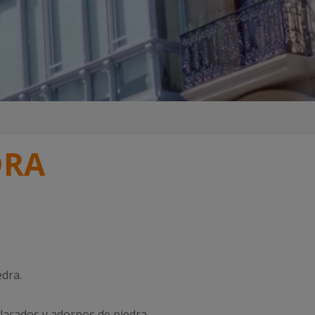
MANTENIMIENTO DE CUBIERTAS
ETAS Y
LIMPIEZA DE ASCENSORES
DRA
dra.
placados y adornos de piedra.