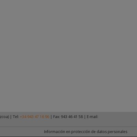
zcoa)
|
Tel:
+34 943 47 16 96
| Fax: 943 46 41 58
|
E-mail:
Información en protección de datos personales