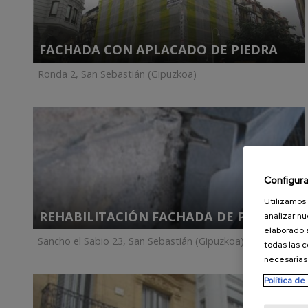
FACHADA CON APLACADO DE PIEDRA
Ronda 2, San Sebastián (Gipuzkoa)
Configur
Utilizamos
REHABILITACIÓN FACHADA DE PIEDRA
analizar nu
elaborado 
Sancho el Sabio 23, San Sebastián (Gipuzkoa)
todas las 
necesarias
Política de