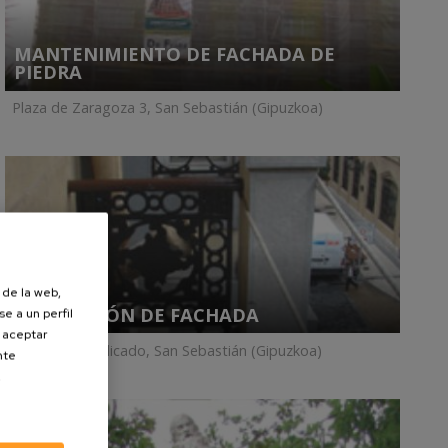
MANTENIMIENTO DE FACHADA DE
PIEDRA
Plaza de Zaragoza 3, San Sebastián (Gipuzkoa)
 de la web,
REPARACIÓN DE FACHADA
e a un perfil
s aceptar
Guetaria 2 triplicado, San Sebastián (Gipuzkoa)
nte
.