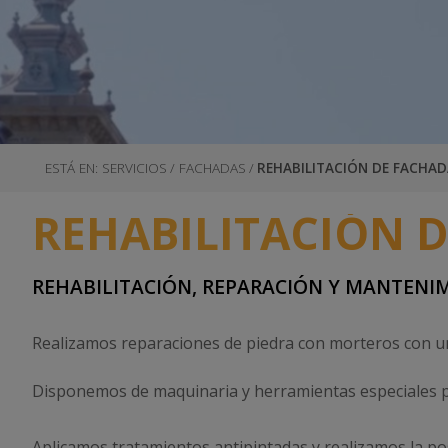
Reparación fachada de hormigón
Instalación a
ESTÁ EN:
SERVICIOS
/
FACHADAS
/
REHABILITACIÓN DE FACHAD
REHABILITACIÓN D
REHABILITACIÓN, REPARACIÓN Y MANTENIM
Realizamos reparaciones de piedra con morteros con una 
Disponemos de maquinaria y herramientas especiales pa
Aplicamos tratamientos antipintadas y realizamos la pos