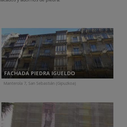
FACHADA PIEDRA IGUELDO
Manterola 7, San Sebastián (Gipuzkoa)