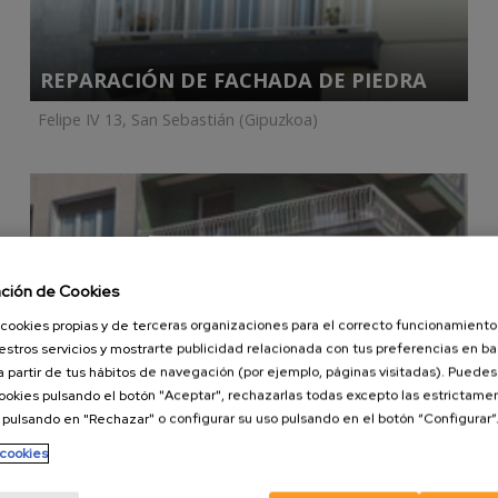
REPARACIÓN DE FACHADA DE PIEDRA
Felipe IV 13, San Sebastián (Gipuzkoa)
ación de Cookies
 cookies propias y de terceras organizaciones para el correcto funcionamiento
RENOVACIÓN DE FACHADA DE PIEDRA
estros servicios y mostrarte publicidad relacionada con tus preferencias en bas
a partir de tus hábitos de navegación (por ejemplo, páginas visitadas). Puede
Sancho el Sabio 27, San Sebastián (Gipuzkoa)
cookies pulsando el botón "Aceptar", rechazarlas todas excepto las estrictame
 pulsando en "Rechazar" o configurar su uso pulsando en el botón “Configurar”
 cookies