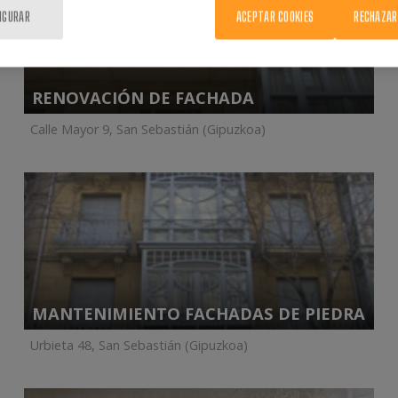
IGURAR
ACEPTAR COOKIES
RECHAZAR
RENOVACIÓN DE FACHADA
Calle Mayor 9, San Sebastián (Gipuzkoa)
MANTENIMIENTO FACHADAS DE PIEDRA
Urbieta 48, San Sebastián (Gipuzkoa)