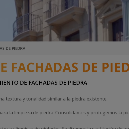
CARPINTERÍA
ntipalomas en paneles solares
MANTENIMIENTO DE ARQU
TUBERÍAS
AS DE PIEDRA
E FACHADAS DE PIE
IENTO DE FACHADAS DE PIEDRA
textura y tonalidad similar a la piedra existente.
ra la limpieza de piedra. Consolidamos y protegemos la pie
terior limpieza de pintadas. Realizamos la sustitución de a