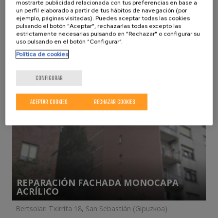
mostrarte publicidad relacionada con tus preferencias en base a
VIVIENDAS
un perfil elaborado a partir de tus hábitos de navegación (por
ejemplo, páginas visitadas). Puedes aceptar todas las cookies
MANTENIMIENTO
MANTENIMIENTO
pulsando el botón "Aceptar", rechazarlas todas excepto las
DE CUBIERTAS
DE ARQUETAS Y
TUBERÍAS
estrictamente necesarias pulsando en "Rechazar" o configurar su
uso pulsando en el botón “Configurar”.
Política de cookies
LIMPIEZA DE
REHABILITACIÓN FACHADA MONOCAPA
ASCENSORES
ACRÍLICO
CONFIGURAR
Merkezabal 11, San Sebastián (Gipuzkoa)
ACEPTAR COOKIES
RECHAZAR COOKIES
REPARACIÓN FACHADA MONOCAPA
ACRÍLICO
Bertsolari Txirrita 18, San Sebastián (Gipuzkoa)